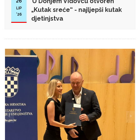
U Donjem Vidovcu otvoren
26
LIP
„Kutak sreće“ - najljepši kutak
'26
djetinjstva