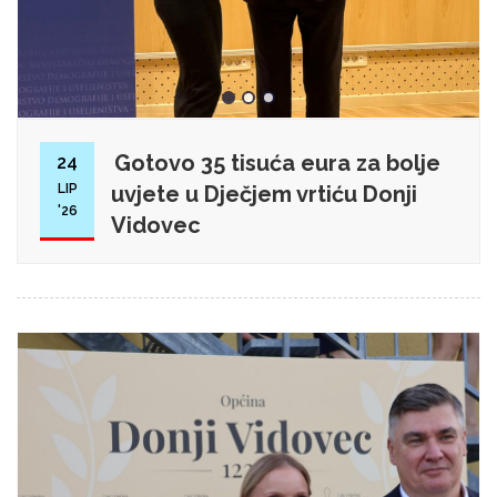
Gotovo 35 tisuća eura za bolje
24
LIP
uvjete u Dječjem vrtiću Donji
'26
Vidovec