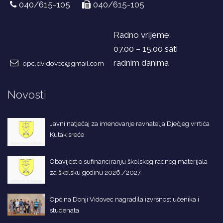
040/615-105
040/615-105
Radno vrijeme:
07.00 – 15.00 sati
radnim danima
opc.dvidovec@gmail.com
Novosti
Javni natječaj za imenovanje ravnatelja Dječjeg vrrtića
Kutak sreće
Obavijest o sufinanciranju školskog radnog materijala
za školsku godinu 2026./2027.
Općina Donji Vidovec nagradila izvrsnost učenika i
studenata