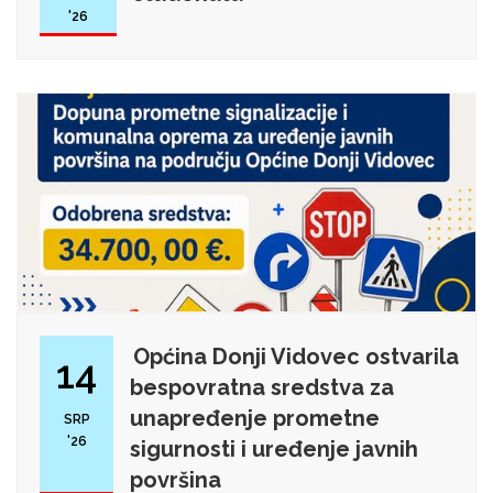
'26
Općina Donji Vidovec ostvarila
14
bespovratna sredstva za
unapređenje prometne
SRP
'26
sigurnosti i uređenje javnih
površina