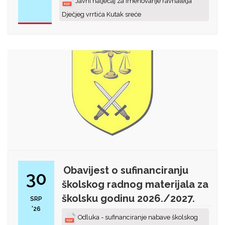
Javni natječaj za imenovanje ravnatelja
Dječjeg vrrtića Kutak sreće
Obavijest o sufinanciranju
30
školskog radnog materijala za
školsku godinu 2026./2027.
SRP
'26
Odluka - sufinanciranje nabave školskog