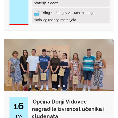
materijala.docx
Prilog 1 - Zahtjev za sufinanciranje
školskog radnog materijala
Općina Donji Vidovec
16
nagradila izvrsnost učenika i
studenata
SRP