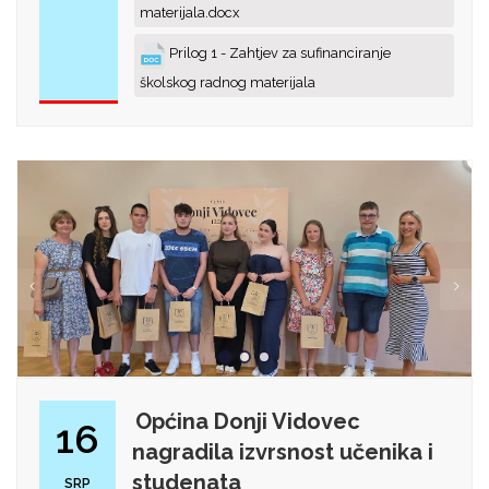
materijala.docx
Prilog 1 - Zahtjev za sufinanciranje
školskog radnog materijala
Općina Donji Vidovec
16
nagradila izvrsnost učenika i
studenata
SRP