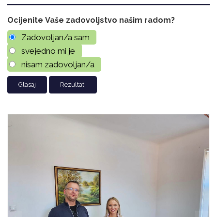
Ocijenite Vaše zadovoljstvo našim radom?
Zadovoljan/a sam
svejedno mi je
nisam zadovoljan/a
Rezultati