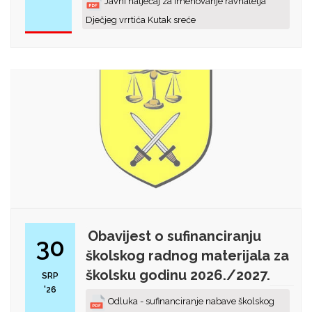
Javni natječaj za imenovanje ravnatelja
Dječjeg vrrtića Kutak sreće
Obavijest o sufinanciranju
30
školskog radnog materijala za
školsku godinu 2026./2027.
SRP
'26
Odluka - sufinanciranje nabave školskog