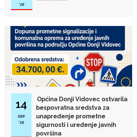
'26
Općina Donji Vidovec ostvarila
14
bespovratna sredstva za
unapređenje prometne
SRP
'26
sigurnosti i uređenje javnih
površina