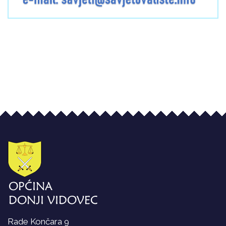
Rade Končara 9