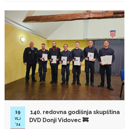
140. redovna godišnja skupština
19
VLJ
DVD Donji Vidovec 🚒
'24