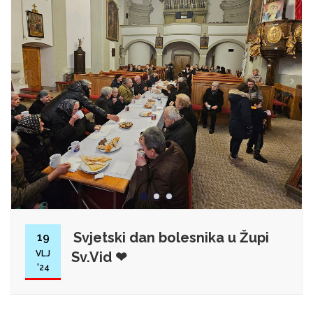
Svjetski dan bolesnika u Župi
19
VLJ
Sv.Vid ❤
'24