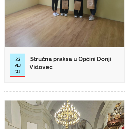
Stručna praksa u Općini Donji
23
VLJ
Vidovec
'24