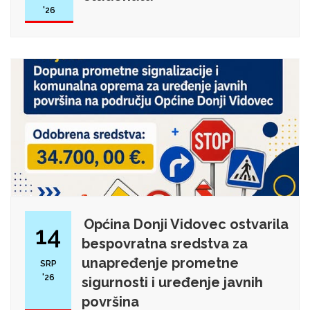
'26
Općina Donji Vidovec ostvarila
14
bespovratna sredstva za
unapređenje prometne
SRP
'26
sigurnosti i uređenje javnih
površina