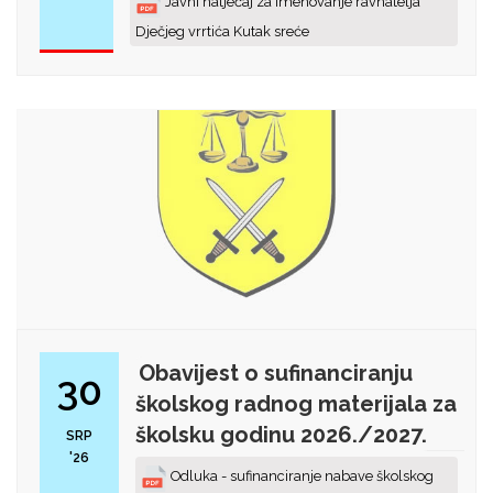
Javni natječaj za imenovanje ravnatelja
Dječjeg vrrtića Kutak sreće
Obavijest o sufinanciranju
30
školskog radnog materijala za
školsku godinu 2026./2027.
SRP
'26
Odluka - sufinanciranje nabave školskog