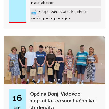
materijala.docx
Prilog 1 - Zahtjev za sufinanciranje
školskog radnog materijala
Općina Donji Vidovec
16
nagradila izvrsnost učenika i
studenata
SRP