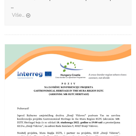
...
Više...