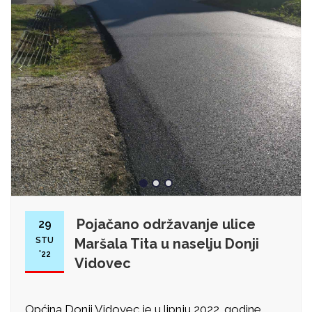
Pojačano održavanje ulice
29
STU
Maršala Tita u naselju Donji
'22
Vidovec
Općina Donji Vidovec je u lipnju 2022. godine