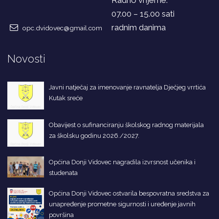
Radno vrijeme:
07.00 – 15.00 sati
radnim danima
opc.dvidovec@gmail.com
Novosti
Javni natječaj za imenovanje ravnatelja Dječjeg vrrtića
Kutak sreće
Obavijest o sufinanciranju školskog radnog materijala
za školsku godinu 2026./2027.
Općina Donji Vidovec nagradila izvrsnost učenika i
studenata
Općina Donji Vidovec ostvarila bespovratna sredstva za
unapređenje prometne sigurnosti i uređenje javnih
površina