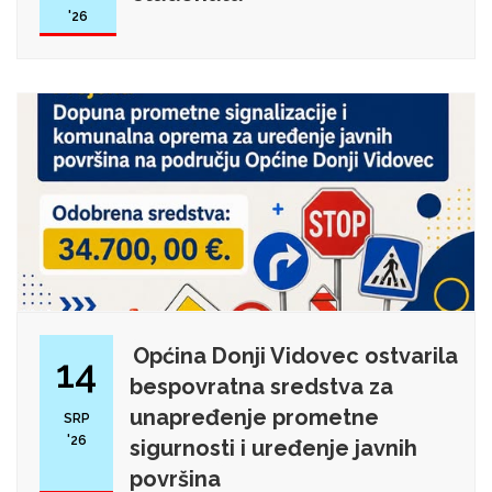
'26
Općina Donji Vidovec ostvarila
14
bespovratna sredstva za
unapređenje prometne
SRP
'26
sigurnosti i uređenje javnih
površina