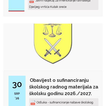
Javni natječaj za imenovanje ravnatelja
Dječjeg vrrtića Kutak sreće
Obavijest o sufinanciranju
30
školskog radnog materijala za
školsku godinu 2026./2027.
SRP
'26
Odluka - sufinanciranje nabave školskog