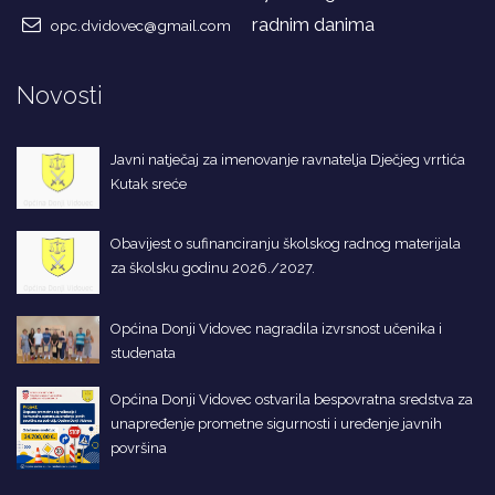
radnim danima
opc.dvidovec@gmail.com
Novosti
Javni natječaj za imenovanje ravnatelja Dječjeg vrrtića
Kutak sreće
Obavijest o sufinanciranju školskog radnog materijala
za školsku godinu 2026./2027.
Općina Donji Vidovec nagradila izvrsnost učenika i
studenata
Općina Donji Vidovec ostvarila bespovratna sredstva za
unapređenje prometne sigurnosti i uređenje javnih
površina