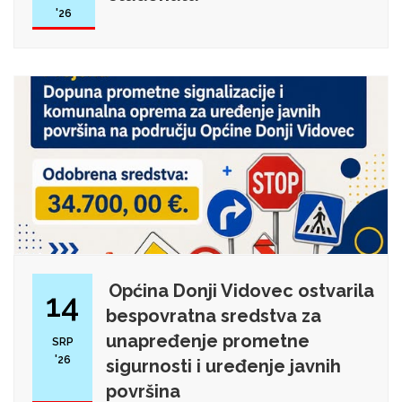
'26
Općina Donji Vidovec ostvarila
14
bespovratna sredstva za
unapređenje prometne
SRP
'26
sigurnosti i uređenje javnih
površina