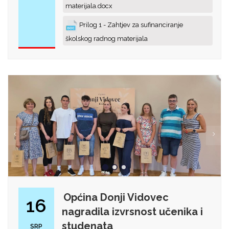
materijala.docx
Prilog 1 - Zahtjev za sufinanciranje
školskog radnog materijala
Općina Donji Vidovec
16
nagradila izvrsnost učenika i
studenata
SRP