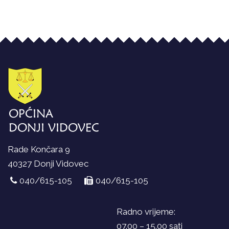
Rade Končara 9
40327 Donji Vidovec
040/615-105
040/615-105
Radno vrijeme:
07.00 – 15.00 sati