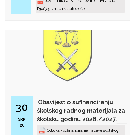
Javni natječaj za imenovanje ravnatelja
Dječjeg vrrtića Kutak sreće
Obavijest o sufinanciranju
30
školskog radnog materijala za
školsku godinu 2026./2027.
SRP
'26
Odluka - sufinanciranje nabave školskog