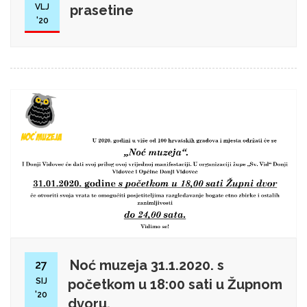
VLJ
prasetine
'20
Noć muzeja 31.1.2020. s
27
SIJ
početkom u 18:00 sati u Župnom
'20
dvoru.