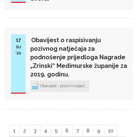
Obavijest o raspisivanju
17
SIJ
pozivnog natječaja za
'20
podnošenje prijedloga Nagrade
„Zrinski“ Međimurske županije za
2019. godinu.
Obavijest - pozivni natječ...
1
2
3
4
5
6
7
8
9
10