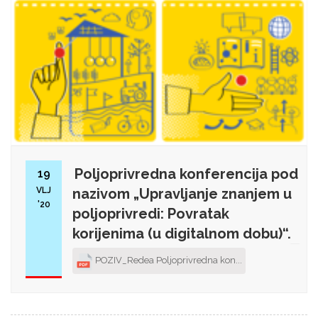
Poljoprivredna konferencija pod
19
VLJ
nazivom „Upravljanje znanjem u
'20
poljoprivredi: Povratak
korijenima (u digitalnom dobu)“.
POZIV_Redea Poljoprivredna kon...