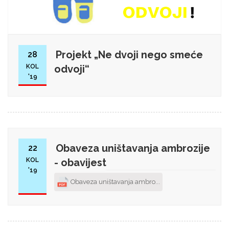
Projekt „Ne dvoji nego smeće
28
KOL
odvoji“
'19
Obaveza uništavanja ambrozije
22
KOL
- obavijest
'19
Obaveza uništavanja ambro...