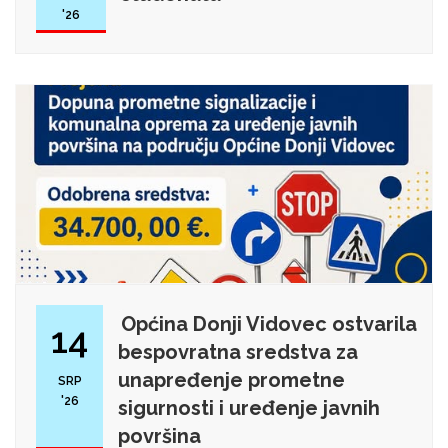
'26
Općina Donji Vidovec ostvarila
14
bespovratna sredstva za
unapređenje prometne
SRP
'26
sigurnosti i uređenje javnih
površina