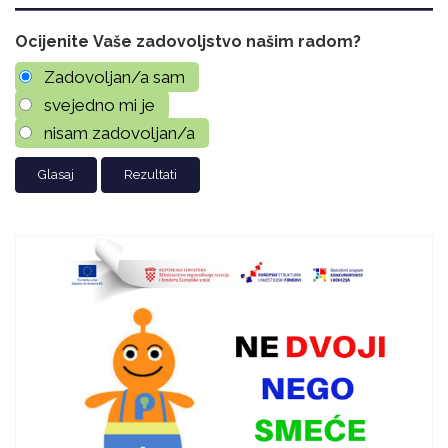
Ocijenite Vaše zadovoljstvo našim radom?
Zadovoljan/a sam
svejedno mi je
nisam zadovoljan/a
Rezultati