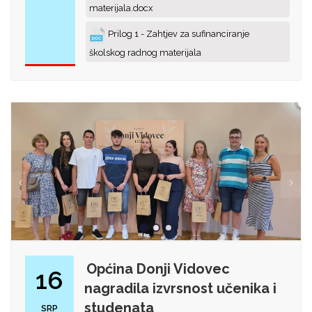
materijala.docx
Prilog 1 - Zahtjev za sufinanciranje
školskog radnog materijala
Općina Donji Vidovec
16
nagradila izvrsnost učenika i
studenata
SRP