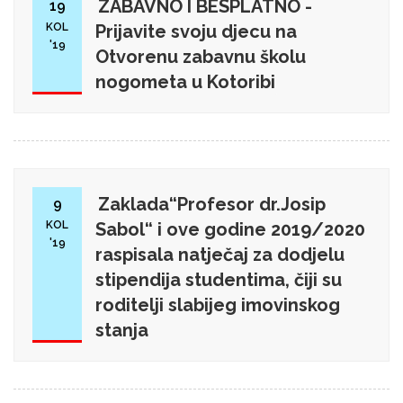
ZABAVNO I BESPLATNO -
19
KOL
Prijavite svoju djecu na
'19
Otvorenu zabavnu školu
nogometa u Kotoribi
Zaklada“Profesor dr.Josip
9
KOL
Sabol“ i ove godine 2019/2020
'19
raspisala natječaj za dodjelu
stipendija studentima, čiji su
roditelji slabijeg imovinskog
stanja