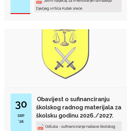
Javni natječaj za imenovanje ravnatelja
Dječjeg vrrtića Kutak sreće
Obavijest o sufinanciranju
30
školskog radnog materijala za
školsku godinu 2026./2027.
SRP
'26
Odluka - sufinanciranje nabave školskog