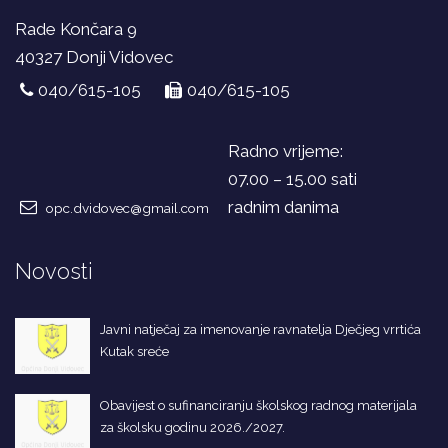
Rade Končara 9
40327 Donji Vidovec
040/615-105
040/615-105
Radno vrijeme:
07.00 – 15.00 sati
radnim danima
opc.dvidovec@gmail.com
Novosti
Javni natječaj za imenovanje ravnatelja Dječjeg vrrtića
Kutak sreće
Obavijest o sufinanciranju školskog radnog materijala
za školsku godinu 2026./2027.