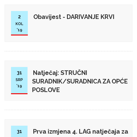
Obavijest - DARIVANJE KRVI
2
KOL
'19
Natječaj: STRUČNI
31
SRP
SURADNIK/SURADNICA ZA OPĆE
'19
POSLOVE
Prva izmjena 4. LAG natječaja za
31