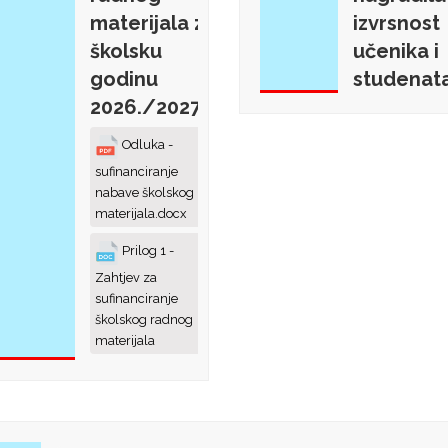
materijala za
izvrsnost
školsku
učenika i
godinu
studenat
2026./2027.
Odluka -
sufinanciranje
nabave školskog
materijala.docx
Prilog 1 -
Zahtjev za
sufinanciranje
školskog radnog
materijala