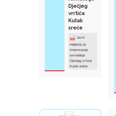
Dječjeg
vrrtića
Kutak
sreće
Javni
natječaj za
imenovanje
ravnatelja
Dječjeg vrrtića
Kutak sreće