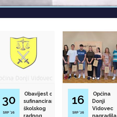
Obavijest o
Općina
30
16
sufinanciranju
Donji
školskog
Vidovec
SRP '26
SRP '26
radnog
nagradila