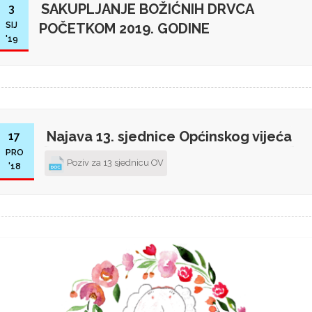
SAKUPLJANJE BOŽIĆNIH DRVCA
3
SIJ
POČETKOM 2019. GODINE
'19
Najava 13. sjednice Općinskog vijeća
17
PRO
Poziv za 13 sjednicu OV
'18