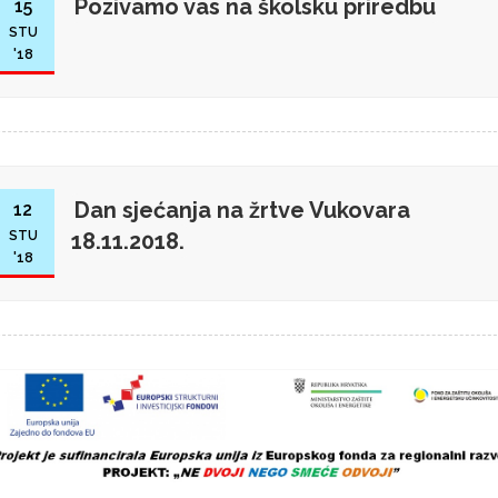
Pozivamo vas na školsku priredbu
15
STU
'18
Dan sjećanja na žrtve Vukovara
12
STU
18.11.2018.
'18