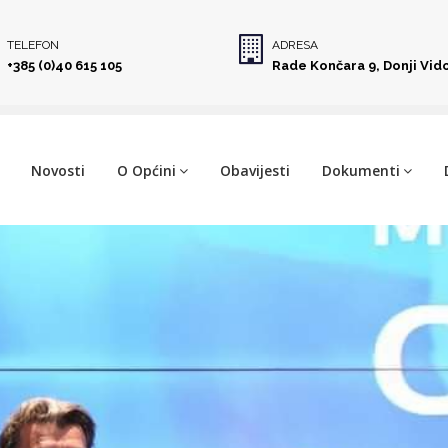
TELEFON
ADRESA
+385 (0)40 615 105
Rade Končara 9, Donji Vid
Novosti
O Općini
Obavijesti
Dokumenti