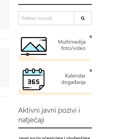
Aktivni javni pozivi i
natječaji
Javni poziv učenicima i studentima