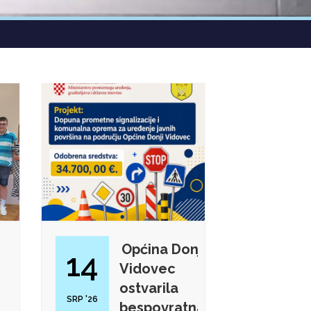
Općina Donji
14
Vidovec
ostvarila
SRP '26
bespovratna