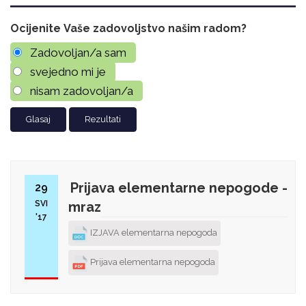
Ocijenite Vaše zadovoljstvo našim radom?
Zadovoljan/a sam
svejedno mi je
nisam zadovoljan/a
Rezultati
Prijava elementarne nepogode -
29
SVI
mraz
'17
IZJAVA elementarna nepogoda
Prijava elementarna nepogoda