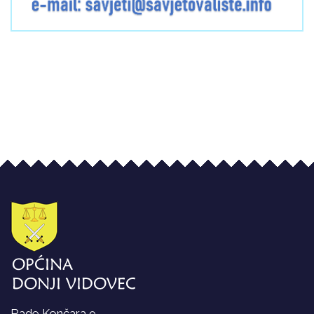
Rade Končara 9