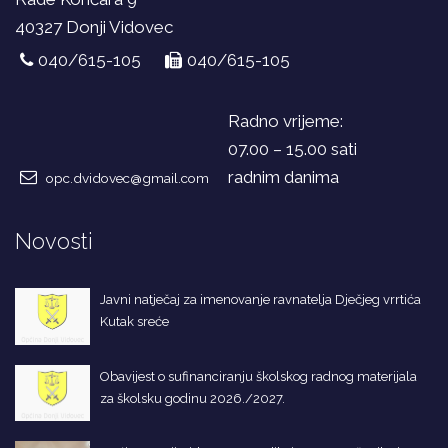
40327 Donji Vidovec
040/615-105
040/615-105
Radno vrijeme:
07.00 – 15.00 sati
radnim danima
opc.dvidovec@gmail.com
Novosti
Javni natječaj za imenovanje ravnatelja Dječjeg vrrtića
Kutak sreće
Obavijest o sufinanciranju školskog radnog materijala
za školsku godinu 2026./2027.