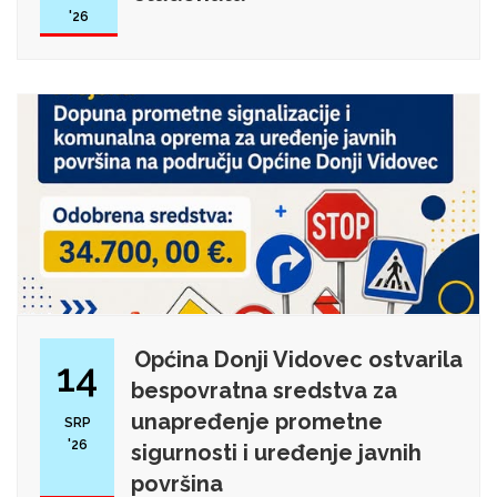
'26
Općina Donji Vidovec ostvarila
14
bespovratna sredstva za
unapređenje prometne
SRP
'26
sigurnosti i uređenje javnih
površina