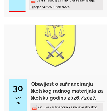
Javni natječaj za imenovanje ravnatelja
Dječjeg vrrtića Kutak sreće
Obavijest o sufinanciranju
30
školskog radnog materijala za
školsku godinu 2026./2027.
SRP
'26
Odluka - sufinanciranje nabave školskog