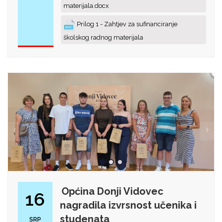
materijala.docx
Prilog 1 - Zahtjev za sufinanciranje
školskog radnog materijala
Općina Donji Vidovec
16
nagradila izvrsnost učenika i
studenata
SRP