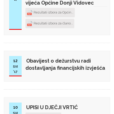
vijeća Općine Donji Vidovec
Rezultati izbora za Općin...
Rezultati izbora za člano...
Obavijest o dežurstvu radi
12
SVI
dostavljanja financijskih izvješća
'17
UPISI U DJEČJI VRTIĆ
10
SVI