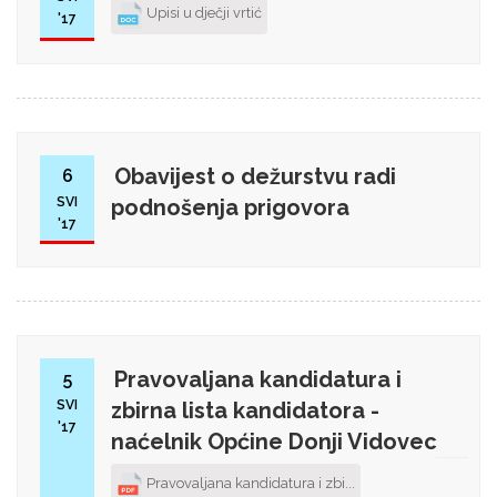
Upisi u dječji vrtić
'17
Obavijest o dežurstvu radi
6
SVI
podnošenja prigovora
'17
Pravovaljana kandidatura i
5
SVI
zbirna lista kandidatora -
'17
naćelnik Općine Donji Vidovec
Pravovaljana kandidatura i zbi...