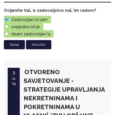
Ocijenite VaĹˇe zadovoljstvo naĹˇim radom?
Zadovoljan/a sam
svejedno mi je
nisam zadovoljan/a
Rezultati
OTVORENO
3
11
SAVJETOVANJE -
'25
STRATEGIJE UPRAVLJANJA
NEKRETNINAMA I
POKRETNINAMA U