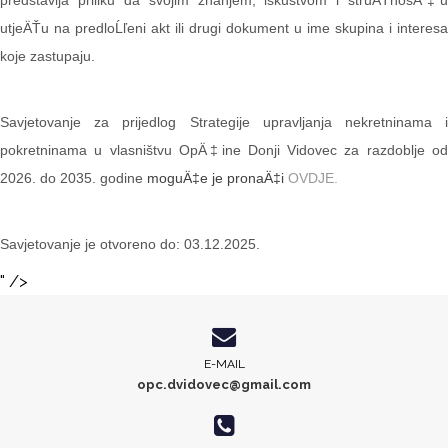
predstavlja priliku da svojim znanjem, iskustvom i struÄŤnošÄ‡u
utjeÄŤu na predloĹľeni akt ili drugi dokument u ime skupina i interesa
koje zastupaju.
Savjetovanje za prijedlog Strategije upravljanja nekretninama i
pokretninama u vlasništvu OpÄ‡ine Donji Vidovec za razdoblje od
2026. do 2035. godine
moguÄ‡e je pronaÄ‡i
OVDJE.
Savjetovanje je otvoreno do: 03.12.2025.
" />
E-MAIL
opc.dvidovec@gmail.com