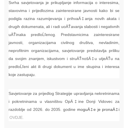
Svrha savjetovanja je prikupljanje informacija o interesima,
stavovima i prijedlozima zainteresirane javnosti kako bi se
podigla razina razumijevanja i prihvaÄ‡anja novih akata i
drugih dokumenata, ali i radi uoÄŤavanja slabosti i negativnih
uÄŤinaka predloĹľenog. Predstavnicima zainteresirane
javnosti, organizacijama civilnog društva, nevladinim,
neprofitnim organizacijama, savjetovanje predstavlja priliku
da svojim znanjem, iskustvom i struÄŤnošÄ‡u utjeÄŤu na
predloĹľeni akt ili drugi dokument u ime skupina i interesa
koje zastupaju.
Savjetovanje za prijedlog Strategije upravljanja nekretninama
i pokretninama u vlasništvu OpÄ‡ine Donji Vidovec za
razdoblje od 2026. do 2035. godine
moguÄ‡e je pronaÄ‡i
OVDJE.