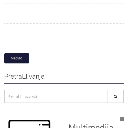
Natrag
PretraĹľivanje