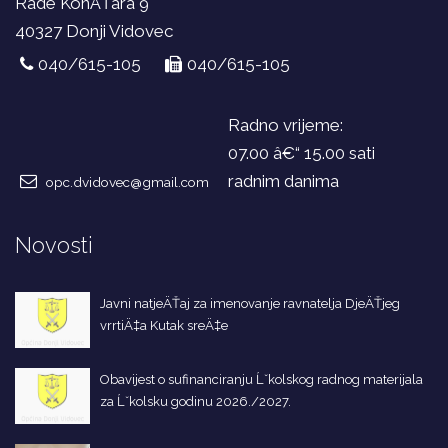
Rade KonÄŤara 9
40327 Donji Vidovec
040/615-105
040/615-105
Radno vrijeme:
07.00 â€“ 15.00 sati
radnim danima
opc.dvidovec@gmail.com
Novosti
Javni natjeÄŤaj za imenovanje ravnatelja DjeÄŤjeg
vrrtiÄ‡a Kutak sreÄ‡e
Obavijest o sufinanciranju Ĺˇkolskog radnog materijala
za Ĺˇkolsku godinu 2026./2027.