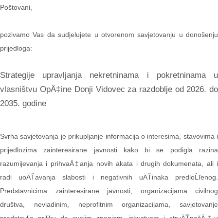
Poštovani,
pozivamo Vas da sudjelujete u otvorenom savjetovanju u donošenju
prijedloga:
Strategije upravljanja nekretninama i pokretninama u
vlasništvu OpÄ‡ine Donji Vidovec za razdoblje od 2026. do
2035. godine
Svrha savjetovanja je prikupljanje informacija o interesima, stavovima i
prijedlozima zainteresirane javnosti kako bi se podigla razina
razumijevanja i prihvaÄ‡anja novih akata i drugih dokumenata, ali i
radi uoÄŤavanja slabosti i negativnih uÄŤinaka predloĹľenog.
Predstavnicima zainteresirane javnosti, organizacijama civilnog
društva, nevladinim, neprofitnim organizacijama, savjetovanje