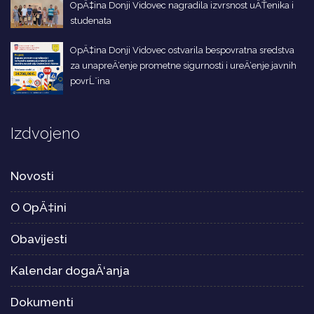
OpÄ‡ina Donji Vidovec nagradila izvrsnost uÄŤenika i
studenata
OpÄ‡ina Donji Vidovec ostvarila bespovratna sredstva
za unapreÄ‘enje prometne sigurnosti i ureÄ‘enje javnih
povrĹˇina
Izdvojeno
Novosti
O OpÄ‡ini
Obavijesti
Kalendar dogaÄ‘anja
Dokumenti