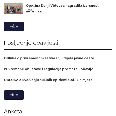
OpÄ‡ina Donji Vidovec nagradila izvrsnost
uÄŤenika i ...
ViĹˇe
Posljednje obavijesti
Odluka o privremenom zatvaranju dijela javne ceste ...
Privremene obustave i regulacija prometa - obavije ...
ODLUKA o uvoÄ‘enju nuĹľnih epidemioloĹˇkih mjera
ViĹˇe
Anketa