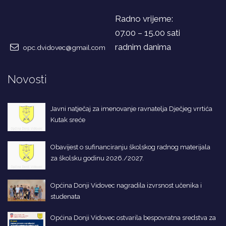
Radno vrijeme:
07.00 – 15.00 sati
radnim danima
opc.dvidovec@gmail.com
Novosti
Javni natječaj za imenovanje ravnatelja Dječjeg vrrtića
Kutak sreće
Obavijest o sufinanciranju školskog radnog materijala
za školsku godinu 2026./2027.
Općina Donji Vidovec nagradila izvrsnost učenika i
studenata
Općina Donji Vidovec ostvarila bespovratna sredstva za