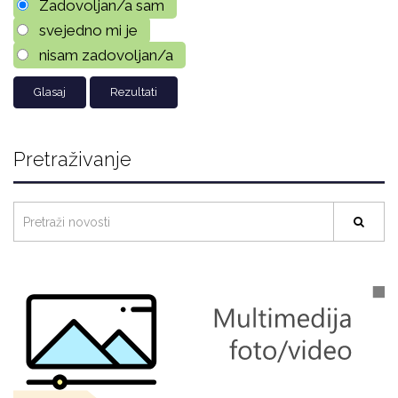
Zadovoljan/a sam
svejedno mi je
nisam zadovoljan/a
Rezultati
Pretraživanje