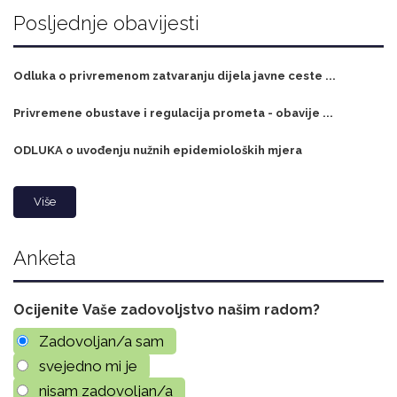
Posljednje obavijesti
Odluka o privremenom zatvaranju dijela javne ceste ...
Privremene obustave i regulacija prometa - obavije ...
ODLUKA o uvođenju nužnih epidemioloških mjera
Više
Anketa
Ocijenite Vaše zadovoljstvo našim radom?
Zadovoljan/a sam
svejedno mi je
nisam zadovoljan/a