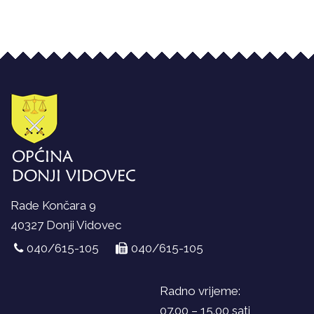
Rade Končara 9
40327 Donji Vidovec
040/615-105
040/615-105
Radno vrijeme:
07.00 – 15.00 sati