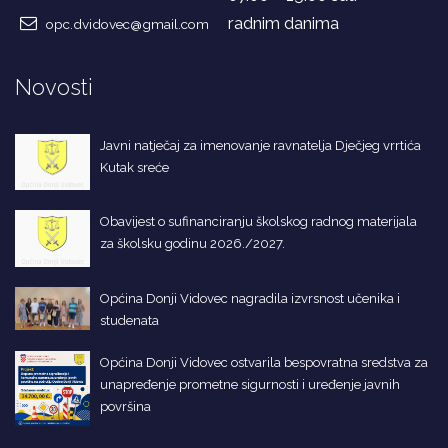
radnim danima
opc.dvidovec@gmail.com
Novosti
Javni natječaj za imenovanje ravnatelja Dječjeg vrrtića
Kutak sreće
Obavijest o sufinanciranju školskog radnog materijala
za školsku godinu 2026./2027.
Općina Donji Vidovec nagradila izvrsnost učenika i
studenata
Općina Donji Vidovec ostvarila bespovratna sredstva za
unapređenje prometne sigurnosti i uređenje javnih
površina