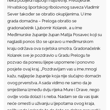
neka pobijedi najbolji i najsretniji. Predsjednik
Hrvatskog športskog ribolovnog saveza Vladimir
Sever također se obratio okupljenima. U ime
grada domaćina – Preloga obratio se
gradonačelnik Ljubomir Kolarek, a u ime
Međimurske županije župan Matija Posavec koji su
naglasili ponos što se upravo u međimurskom
kraju održava ova svjetska smotra. Gradonačelnik
Kolarek sve je pozdravio u Gradu Prelogu te
pozvao da ponesu lijepe uspomene i ponovno
posjete ovaj kraj. „Pozdravljam vas u ime,mnogi
kažu, najljepše županije koja nije slučajno domaćin
ovog prvenstva. A sada vidimo ne samo da je
smještena između dviju rijeka Mure i Drave, nego
ovdje voda dolazi i s neba. Nadam se da vas ipak
neće omesti u uživanju u ljepotama ovog kraja,