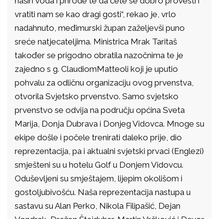
naših voda i prirode te da ćete se dobro provesti i
vratiti nam se kao dragi gosti“, rekao je, vrlo
nadahnuto, međimurski župan zaželjevši puno
sreće natjecateljima. Ministrica Mrak Taritaš
također se prigodno obratila nazočnima te je
zajedno s g. ClaudiomMatteoli koji je uputio
pohvalu za odličnu organizaciju ovog prvenstva,
otvorila Svjetsko prvenstvo. Samo svjetsko
prvenstvo se odvija na području općina Sveta
Marija, Donja Dubrava i Donjeg Vidovca. Mnoge su
ekipe došle i počele trenirati daleko prije, dio
reprezentacija, pa i aktualni svjetski prvaci (Englezi)
smješteni su u hotelu Golf u Donjem Vidovcu.
Oduševljeni su smještajem, lijepim okolišom i
gostoljubivošću. Naša reprezentacija nastupa u
sastavu su Alan Perko, Nikola Filipašić, Dejan