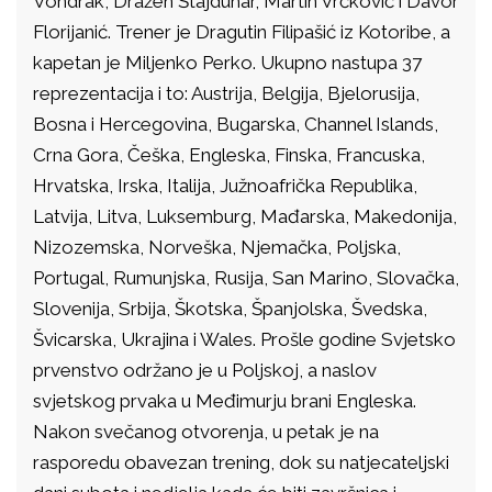
Vondrak, Dražen Štajduhar, Martin Vrčković i Davor
Florijanić. Trener je Dragutin Filipašić iz Kotoribe, a
kapetan je Miljenko Perko. Ukupno nastupa 37
reprezentacija i to: Austrija, Belgija, Bjelorusija,
Bosna i Hercegovina, Bugarska, Channel Islands,
Crna Gora, Češka, Engleska, Finska, Francuska,
Hrvatska, Irska, Italija, Južnoafrička Republika,
Latvija, Litva, Luksemburg, Mađarska, Makedonija,
Nizozemska, Norveška, Njemačka, Poljska,
Portugal, Rumunjska, Rusija, San Marino, Slovačka,
Slovenija, Srbija, Škotska, Španjolska, Švedska,
Švicarska, Ukrajina i Wales. Prošle godine Svjetsko
prvenstvo održano je u Poljskoj, a naslov
svjetskog prvaka u Međimurju brani Engleska.
Nakon svečanog otvorenja, u petak je na
rasporedu obavezan trening, dok su natjecateljski