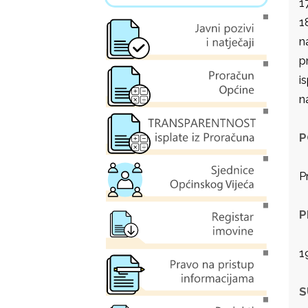
1
1
n
p
is
n
P
P
P
1
S