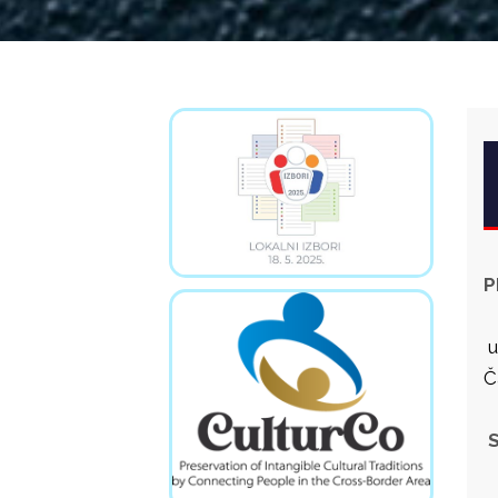
P
u
Č
S