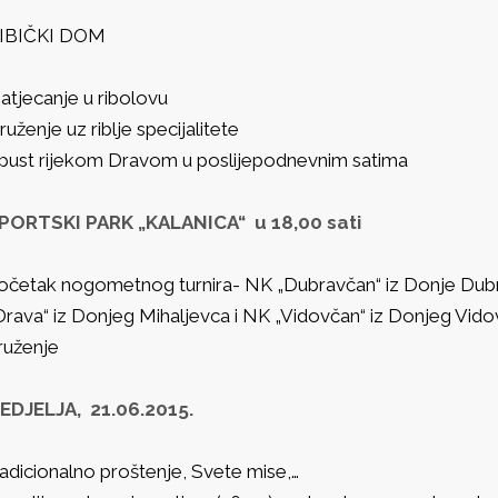
IBIČKI DOM
atjecanje u ribolovu
ruženje uz riblje specijalitete
pust rijekom Dravom u poslijepodnevnim satima
PORTSKI PARK „KALANICA“ u 18,00 sati
očetak nogometnog turnira- NK „Dubravčan“ iz Donje Dubra
Drava“ iz Donjeg Mihaljevca i NK „Vidovčan“ iz Donjeg Vid
ruženje
EDJELJA, 21.06.2015.
radicionalno proštenje, Svete mise,…