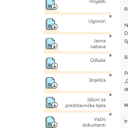
R
N
D
S
S
P
„
d
N
t