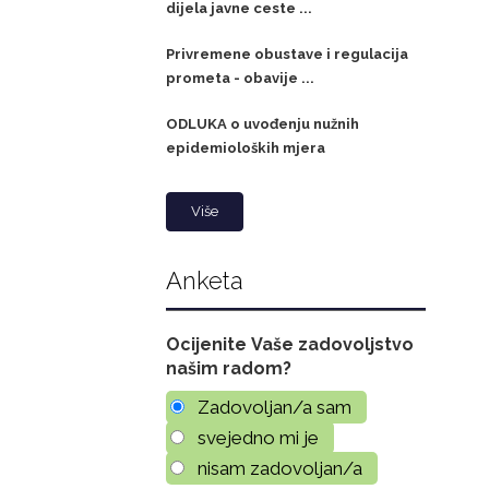
dijela javne ceste ...
Privremene obustave i regulacija
prometa - obavije ...
ODLUKA o uvođenju nužnih
epidemioloških mjera
Više
Anketa
Ocijenite Vaše zadovoljstvo
našim radom?
Zadovoljan/a sam
svejedno mi je
nisam zadovoljan/a