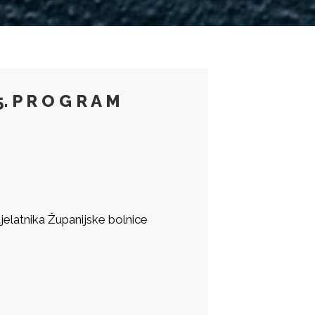
 P R O G R A M
 djelatnika Županijske bolnice