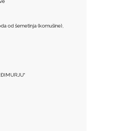
kve
zvoda od šemetinja (komušine),
 MEĐIMURJU“