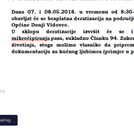
re
Natrag