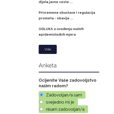
dijela javne ceste ...
Privremene obustave i regulacija
prometa - obavije ...
ODLUKA o uvođenju nužnih
epidemioloških mjera
Više
Anketa
Ocijenite Vaše zadovoljstvo
našim radom?
Zadovoljan/a sam
svejedno mi je
nisam zadovoljan/a