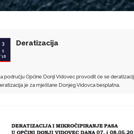
Deratizacija
3
5
'18
a području Općine Donji Vidovec provodit će se deratizacija o
eratizacija je za mještane Donjeg Vidovca besplatna.