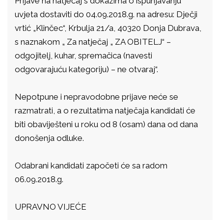
Prijave na natječaj s dokazima o ispunjavanju
uvjeta dostaviti do 04.09.2018.g. na adresu: Dječji
vrtić „Klinčec“, Krbulja 21/a, 40320 Donja Dubrava,
s naznakom „ Za natječaj „ ZA OBITELJ“ –
odgojitelj, kuhar, spremačica (navesti
odgovarajuću kategoriju) – ne otvaraj“.
Nepotpune i nepravodobne prijave neće se
razmatrati, a o rezultatima natječaja kandidati će
biti obaviješteni u roku od 8 (osam) dana od dana
donošenja odluke.
Odabrani kandidati započeti će sa radom
06.09.2018.g.
UPRAVNO VIJEĆE