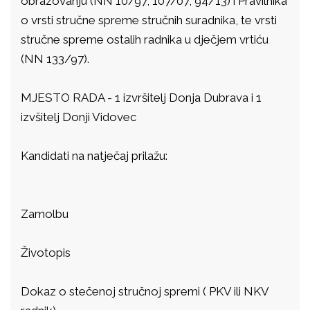
obrazovanju (NN 10/97, 107/07, 94/13) i Pravilnika
o vrsti stručne spreme stručnih suradnika, te vrsti
stručne spreme ostalih radnika u dječjem vrtiću
(NN 133/97).
MJESTO RADA - 1 izvršitelj Donja Dubrava i 1
izvšitelj Donji Vidovec
Kandidati na natječaj prilažu:
Zamolbu
Životopis
Dokaz o stečenoj stručnoj spremi ( PKV ili NKV