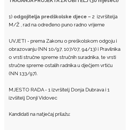
TRAJANJA PROJEKTA ZA OBITELJ (30 mjeseci)
1)
odgojitelja predškolske djece –
2 izvršitelja
M/Ž , rad na određeno puno radno vrijeme
UVJETI - prema Zakonu o preškolskom odgoju i
obrazovanju (NN 10/97, 107/07, 94/13) i Pravilnika
o vrsti stručne spreme stručnih suradnika, te vrsti
stručne spreme ostalih radnika u dječjem vrtiću
(NN 133/97).
MJESTO RADA - 1 izvršitelj Donja Dubrava i 1
izvšitelj Donji Vidovec
Kandidati na natječaj prilažu: