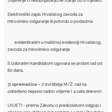
Uvjerenje o nekažnjavanju ne starije od 6 mjeseci
Elektronički zapis Hrvatskog zavoda za
mirovinsko osiguranje ili potvrdu o podacima
evidentiranim u matičnoj evidenciji Hrvatskog
zavoda za mirovinsko osiguranje.
S izabranim kandidatom ugovara se probni rad od
60 dana.
3)
spremačice –
2 izvršitelja M/Ž, rad na
određeno nepuno radno vrijeme ( 4 sata dnevno)
UVJETI - prema Zakonu o preškolskom odgoju i