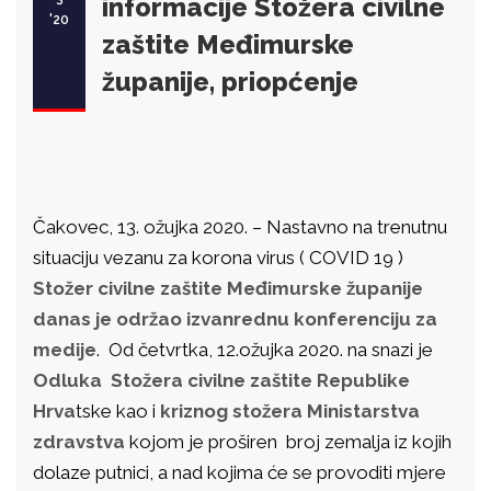
informacije Stožera civilne
'20
zaštite Međimurske
županije, priopćenje
Čakovec, 13. ožujka 2020. – Nastavno na trenutnu
situaciju vezanu za korona virus ( COVID 19 )
Stožer civilne zaštite Međimurske županije
danas je održao izvanrednu konferenciju za
medije
. Od četvrtka, 12.ožujka 2020. na snazi je
Odluka Stožera civilne zaštite Republike
Hrva
tske kao i
kriznog stožera Ministarstva
zdravstva
kojom je proširen broj zemalja iz kojih
dolaze putnici, a nad kojima će se provoditi mjere