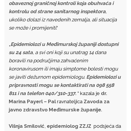
obaveznoj graničnoj kontroli koja obuhvaća i
kontrolu od strane sanitarnog inspektora
,
ukoliko dolazi iz navedenih zemalja, ali situacija
se može i promijeniti
.“
„
Epidemiolozi u Međimurskoj županiji dostupni
su 24 sata
, a svi oni koji su unatrag 14 dana
boravili na područjima zahvaćenim
koronavirusom ili imaju simptome bolesti mogu
se javiti dežurnom epidemiologu.
Epidemiolozi u
pripravnosti mogu se kontaktirati na 098 558
811 i na telefon 040/310-337.
“ kazala je
dr.
Marina Payerl – Pal
ravnateljica
Zavoda za
javno zdravstvo Međimurske županije
.
Višnja Smilović
,
epidemiolog ZZJZ
podsjeća da