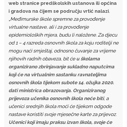
web stranice predškolskih ustanova ili općina
i gradova na čijem se području vrtić nalazi
.
„
Međimurske škole spremne za provođenje
virtualne nastave, ali i za provođenje
epidemioloških mjera, budu li naložene. Za djecu
od 1 – 4 razreda osnovnih škola za koju roditelji ne
mogu naći smještaj, odnosno čuvanje za vrijeme
njihovih radnih obaveza, bit će
u školama
organizirano zbrinjavanje sukladno naputcima
koji će na virtualnim sastanku ravnateljima
osnovnih škola tijekom subote 14. ožujka 2020.
dati ministrica obrazovanja.
Organiziranog
prijevoza učenika osnovnih škola neće biti
, a
učenici srednjih škola moći će tijekom odgode
nastave koristiti svoje mjesečne karte za prijevoz.
Učenici koji imaju praksu izvan škola, svoje će