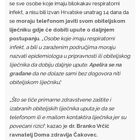
se sve osobe koje imaju bilokakav respiratorni
infekt, a nisu bili izvan Hrvatske unatrag 14 dana da
se
moraju telefonom javiti svom obiteljskom
liječniku gdje će dobiti upute o daljnjem
postupanju
. „
Osobe koje imaju respiratorni
infekt, a bili u zaraženim područjima moraju
nazvati epidemiologa u pripravnosti ili obiteljskog
liječnika da dobiju daljnje upute.
Apelira se na
građane
da ne dolaze sami bez dogovora niti
obiteljskom liječniku
.“
„
Što se tiče primarne zdravstvene zaštite i
izabranih obiteljskih liječnika uputa je da se
telefonom ili e mailom kontaktira liječnika jer su
povećani rizici
“, kazao je
dr. Branko Vrčić
ravnatelj Doma zdravlja Čakovec.