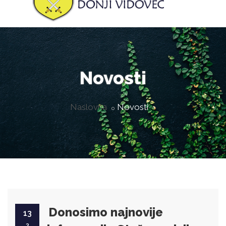
Novosti
Naslovna
Novosti
Donosimo najnovije
13
3