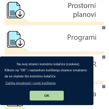
Na ovoj stranici koristimo kolačiće (cookies).
Klikom na "OK" i nastavkom korištenja stranice smatramo
da se slažete što koristimo kolačiće.
Zaštita privatnosti i uvjeti korištenja
OK