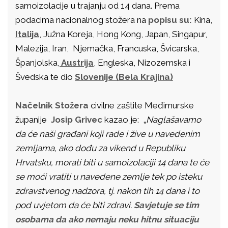
samoizolacije u trajanju od 14 dana. Prema
podacima nacionalnog stožera na
popisu su:
Kina,
Italija
, Južna Koreja, Hong Kong, Japan, Singapur,
Malezija, Iran, Njemačka, Francuska, Švicarska,
Španjolska,
Austrija
, Engleska, Nizozemska i
Švedska te dio
Slovenije (Bela Krajina)
Načelnik Stožera
civilne zaštite Međimurske
županije
Josip Grivec
kazao je: „
Naglašavamo
da će naši građani koji rade i žive u navedenim
zemljama, ako dođu za vikend u Republiku
Hrvatsku, morati biti u samoizolaciji 14 dana te će
se moći vratiti u navedene zemlje tek po isteku
zdravstvenog nadzora, tj. nakon tih 14 dana i to
pod uvjetom da će biti zdravi.
Savjetuje se tim
osobama da ako nemaju neku hitnu situaciju