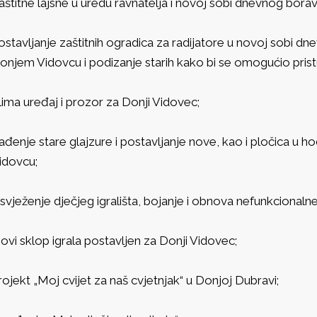
aštitne lajsne u uredu ravnatelja i novoj sobi dnevnog borav
ostavljanje zaštitnih ogradica za radijatore u novoj sobi dn
onjem Vidovcu i podizanje starih kako bi se omogućio prist
lima uređaj i prozor za Donji Vidovec;
ađenje stare glajzure i postavljanje nove, kao i pločica u 
idovcu;
svježenje dječjeg igrališta, bojanje i obnova nefunkcionaln
ovi sklop igrala postavljen za Donji Vidovec;
rojekt „Moj cvijet za naš cvjetnjak“ u Donjoj Dubravi;