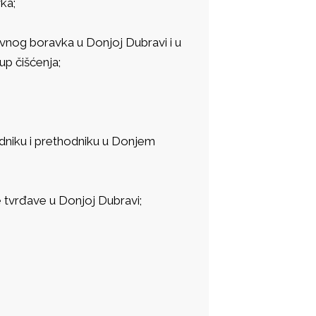
ka;
evnog boravka u Donjoj Dubravi i u
up čišćenja;
hodniku i prethodniku u Donjem
e tvrđave u Donjoj Dubravi;