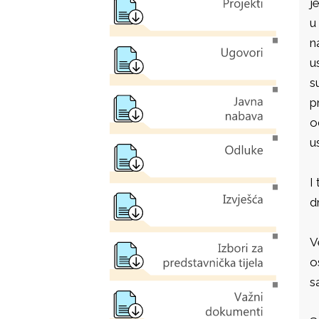
j
u
n
u
s
p
o
u
I
d
V
o
s