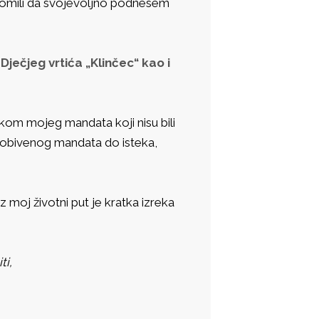
lomili da svojevoljno podnesem
ječjeg vrtića „Klinčec“ kao i
okom mojeg mandata koji nisu bili
dobivenog mandata do isteka,
oz moj životni put je kratka izreka
ti,