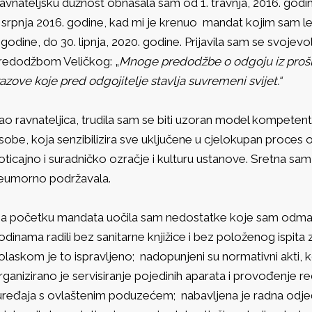
avnateljsku dužnost obnašala sam od 1. travnja, 2016. godine
. srpnja 2016. godine, kad mi je krenuo mandat kojim sam l
 godine, do 30. lipnja, 2020. godine. Prijavila sam se svojev
redodžbom Veličkog: „
Mnoge predodžbe o odgoju iz prošl
zazove koje pred odgojitelje stavlja suvremeni svijet.“
ao ravnateljica, trudila sam se biti uzoran model kompeten
sobe, koja senzibilizira sve uključene u cjelokupan proces o
oticajno i suradničko ozračje i kulturu ustanove. Sretna sa
eumorno podržavala.
a početku mandata uočila sam nedostatke koje sam odmah po
odinama radili bez sanitarne knjižice i bez položenog ispita 
olaskom je to ispravljeno; nadopunjeni su normativni akti, koji
rganizirano je servisiranje pojedinih aparata i provođenje re
 uređaja s ovlaštenim poduzećem; nabavljena je radna odjeć