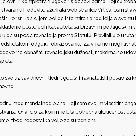
e jelovnik; kompletirani ugovori s dobavljačima, koji su treba
 stvaranju i redovito ažurirala web stranice Vrtića, osmišlja
aših korisnika s ciljem boljeg informiranja roditelja o svemu 
sklađenje postojećih kapaciteta sa Državnim pedagoškim s
u u opisu posla ravnatelja prema Statutu, Pravilniku o unuta
redškolskom odgoju i obrazovanju. Za vrijeme mog ravnatel
dgovorno obnašati ravnateljsku dužnost, maksimalno udovolj
spjela.
 to sve uz sav dnevni, tjedni, godišnji ravnateljski posao za
nevno.
ećinu mog mandatnog plana, koji sam svojim vlastitim ang
stvarila. Onaj dio za koji mi je bila potrebna uključenost ost
amo zbog nedostatka volje za suradnjom.