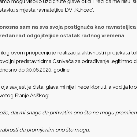
amo mogu visoko uzdignute glave otići i reći da me nisu s
stavku s mjesta ravnateljice DV „Klinčec“.
onosna sam na sva svoja postignuća kao ravnateljica D
redan rad odgojiteljice ostatak radnog vremena.
rilog ovom priopćenju je realizacija aktivnosti i projekata t
ovoljni predstavnicima Osnivača za odrađivanje legitimno 
dnosno do 30.06.2020. godine.
oja savjest je čista, glava mi nije i neće klonuti, a vodilja kr
vetog Franje Asiškog:
ože, daj mi snage da prihvatim ono što ne mogu promijeni
rabrosti da promijenim ono što mogu,