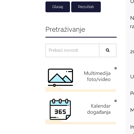
U
Rezultati
N
r
Pretraživanje
2
U
P
M
I