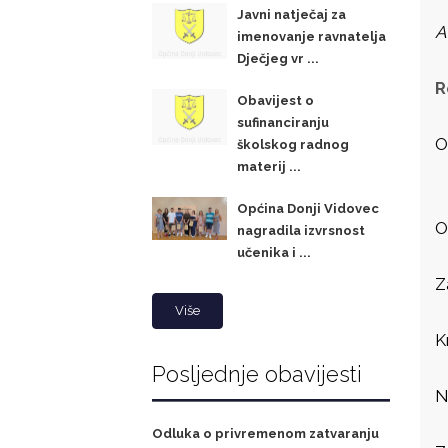
Javni natječaj za
A
imenovanje ravnatelja
Dječjeg vr ...
R
Obavijest o
sufinanciranju
O
školskog radnog
materij ...
Općina Donji Vidovec
O
nagradila izvrsnost
učenika i ...
Z
Više
K
Posljednje obavijesti
N
Odluka o privremenom zatvaranju