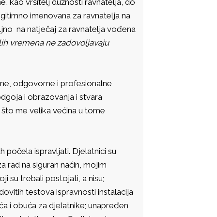
, kao vršitelj dužnosti ravnatelja, do
egitimno imenovana za ravnatelja na
oljno na natječaj za ravnatelja vođena
ih vremena ne zadovoljavaju
tne, odgovorne i profesionalne
dgoja i obrazovanja i stvara
m što me velika većina u tome
čela ispravljati. Djelatnici su
za rad na siguran način, mojim
 su trebali postojati, a nisu;
dovitih testova ispravnosti instalacija
a i obuća za djelatnike; unapređen