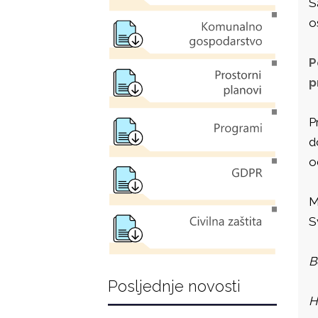
S
o
P
p
P
d
o
M
S
B
Posljednje novosti
H