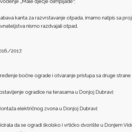
vođenje „Male dječje olimpijade“;
abava kanta za razvrstavanje otpada, imamo natpis sa proj
avnateljstva nismo razdvajali otpad.
016./2017.
ređenje bočne ograde i otvaranje pristupa sa druge strane u
ostavljenje ogradice na terasama u Donjoj Dubravi;
ontaža električnog zvona u Donjoj Dubravi;
nicirala da se ogradi školsko i vrtićko dvorište u Donjem Vid