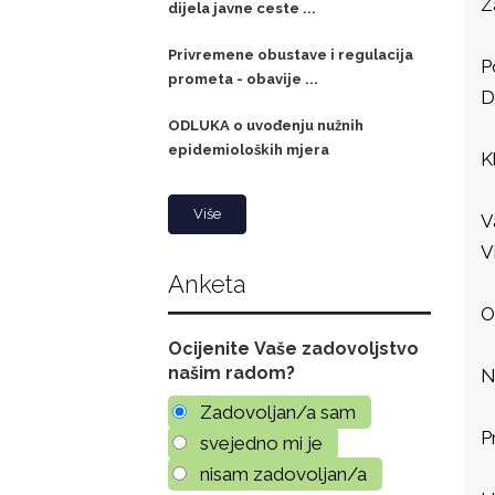
Z
dijela javne ceste ...
Privremene obustave i regulacija
P
prometa - obavije ...
D
ODLUKA o uvođenju nužnih
epidemioloških mjera
K
Više
V
V
Anketa
O
Ocijenite Vaše zadovoljstvo
našim radom?
N
Zadovoljan/a sam
P
svejedno mi je
nisam zadovoljan/a