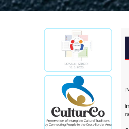
P
i
r