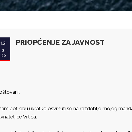
PRIOPĆENJE ZA JAVNOST
13
3
'20
oštovani,
mam potrebu ukratko osvrnuti se na razdoblje mojeg manda
avnateljice Vrtića.