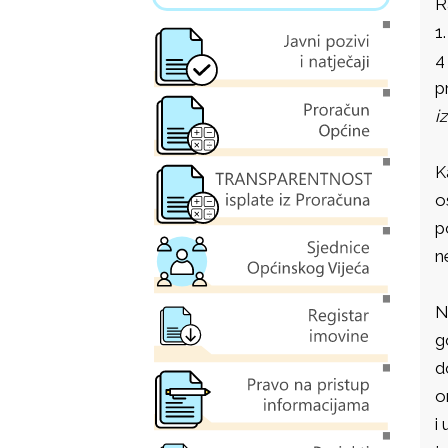
R
1
4
p
i
K
o
p
n
N
g
d
o
i