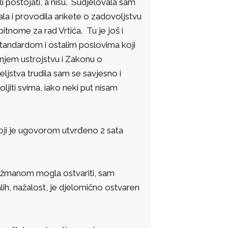
li postojati, a nisu. Sudjelovala sam
vala i provodila ankete o zadovoljstvu
bitnome za rad Vrtića. Tu je još i
tandardom i ostalim poslovima koji
rnjem ustrojstvu i Zakonu o
jstva trudila sam se savjesno i
iti svima, iako neki put nisam
 koji je ugovorom utvrđeno 2 sata
ažmanom mogla ostvariti, sam
alih, nažalost, je djelomično ostvaren