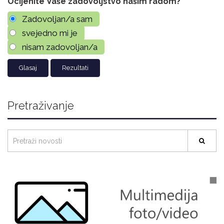
Ocijenite Vaše zadovoljstvo našim radom?
Zadovoljan/a sam
svejedno mi je
nisam zadovoljan/a
Rezultati
Pretraživanje