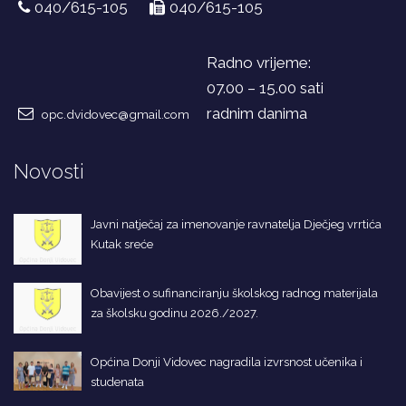
040/615-105
040/615-105
Radno vrijeme:
07.00 – 15.00 sati
radnim danima
opc.dvidovec@gmail.com
Novosti
Javni natječaj za imenovanje ravnatelja Dječjeg vrrtića
Kutak sreće
Obavijest o sufinanciranju školskog radnog materijala
za školsku godinu 2026./2027.
Općina Donji Vidovec nagradila izvrsnost učenika i
studenata