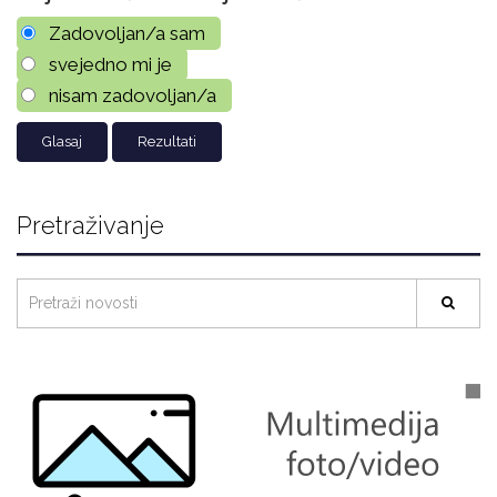
Zadovoljan/a sam
svejedno mi je
nisam zadovoljan/a
Rezultati
Pretraživanje