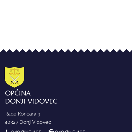
Rade Končara 9
40327 Donji Vidovec
040/615-105
040/615-105