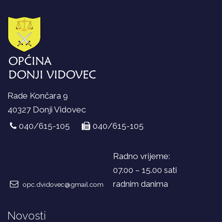
Rade Končara 9
40327 Donji Vidovec
040/615-105
040/615-105
Radno vrijeme:
07.00 – 15.00 sati
radnim danima
opc.dvidovec@gmail.com
Novosti