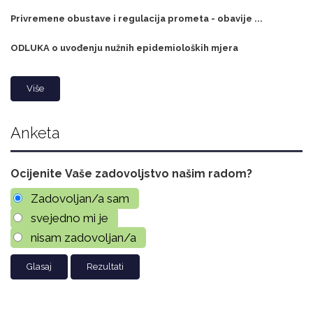
Privremene obustave i regulacija prometa - obavije ...
ODLUKA o uvođenju nužnih epidemioloških mjera
Više
Anketa
Ocijenite Vaše zadovoljstvo našim radom?
Zadovoljan/a sam
svejedno mi je
nisam zadovoljan/a
Rezultati