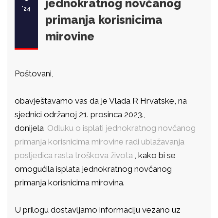
jednokratnog novčanog
'24
primanja korisnicima
mirovine
Poštovani,
obavještavamo vas da je Vlada R Hrvatske, na
sjednici održanoj 21. prosinca 2023.,
donijela
Odluku o isplati jednokratnog novčanog
primanja korisnicima mirovine radi ublažavanja
posljedica rasta troškova života
, kako bi se
omogućila isplata jednokratnog novčanog
primanja korisnicima mirovina.
U prilogu dostavljamo informaciju vezano uz