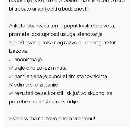
nedostaje, s kojim se problemima susrećemo i što
bi trebalo unaprijediti u budućnosti.
Anketa obuhvaća teme poput kvalitete života,
prometa, dostupnosti usluga, stanovanja,
zapošljavanja, lokalnog razvoja i demografskih
izazova.
✅ anonimna je
✅ traje oko 10–12 minuta
✅ namijenjena je punoljetnim stanovnicima
Međimurske županije
✅ rezultati će se koristiti isključivo skupno, za
potrebe izrade stručne studije
Hvala svima na izdvojenom vremenu!