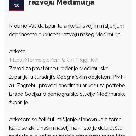
razvoju Međimurja
'26
Molimo Vas da ispunite anketu i svojim mišljenjem
doprinesete budućem razvoju našeg Međimurja.
Anketa:
https://forms.gle/c1rP2KikTfRqgHieA
Zavod za prostorno uređenje Međimurske
županije, u suradnji s Geografskim odsjekom PMF-
a u Zagrebu, provodi anonimnu anketu za potrebe
izrade Socijalno demografske studije Međimurske
županije.
Anketom se želi čuti mišljenje stanovnika o tome
kako se živi u našim naseljima — što je dobro, što