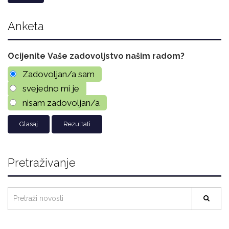
Anketa
Ocijenite Vaše zadovoljstvo našim radom?
Zadovoljan/a sam
svejedno mi je
nisam zadovoljan/a
Rezultati
Pretraživanje