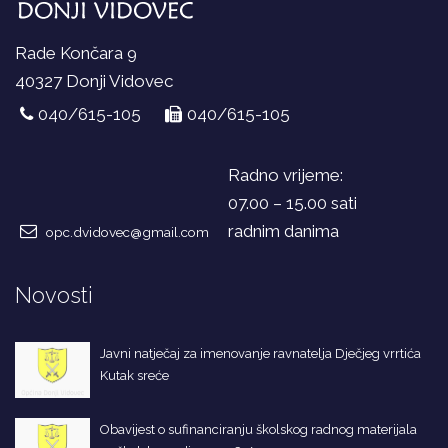
Rade Končara 9
40327 Donji Vidovec
040/615-105
040/615-105
Radno vrijeme:
07.00 – 15.00 sati
radnim danima
opc.dvidovec@gmail.com
Novosti
Javni natječaj za imenovanje ravnatelja Dječjeg vrrtića
Kutak sreće
Obavijest o sufinanciranju školskog radnog materijala