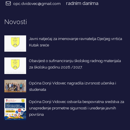
radnim danima
opc.dvidovec@gmail.com
Novosti
Javni natječaj za imenovanje ravnatelja Dječjeg vrrtića
Kutak sreće
Obavijest o sufinanciranju školskog radnog materijala
za školsku godinu 2026./2027.
Općina Donji Vidovec nagradila izvrsnost učenika i
studenata
Općina Donji Vidovec ostvarila bespovratna sredstva za
unapređenje prometne sigurnosti i uređenje javnih
površina