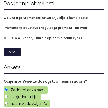
Posljednje obavijesti
Odluka o privremenom zatvaranju dijela javne ceste ...
Privremene obustave i regulacija prometa - obavije ...
ODLUKA o uvođenju nužnih epidemioloških mjera
Više
Anketa
Ocijenite Vaše zadovoljstvo našim radom?
Zadovoljan/a sam
svejedno mi je
nisam zadovoljan/a