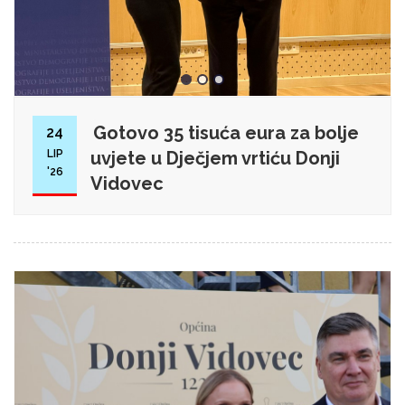
Gotovo 35 tisuća eura za bolje
24
LIP
uvjete u Dječjem vrtiću Donji
'26
Vidovec