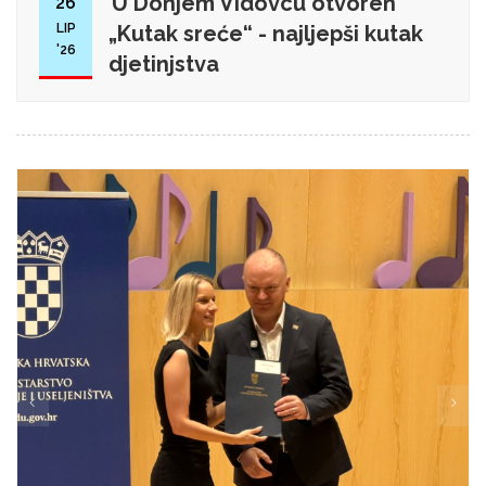
U Donjem Vidovcu otvoren
26
LIP
„Kutak sreće“ - najljepši kutak
'26
djetinjstva