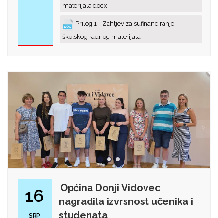
materijala.docx
Prilog 1 - Zahtjev za sufinanciranje
školskog radnog materijala
Općina Donji Vidovec
16
nagradila izvrsnost učenika i
studenata
SRP