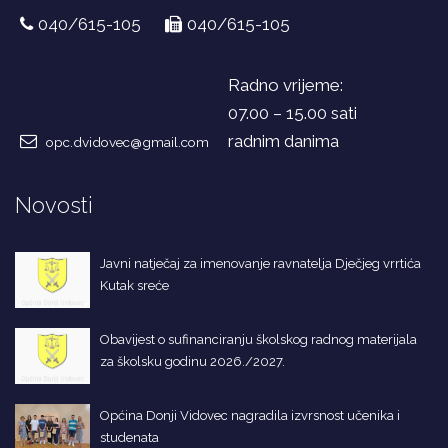
040/615-105
040/615-105
Radno vrijeme:
07.00 – 15.00 sati
radnim danima
opc.dvidovec@gmail.com
Novosti
Javni natječaj za imenovanje ravnatelja Dječjeg vrrtića
Kutak sreće
Obavijest o sufinanciranju školskog radnog materijala
za školsku godinu 2026./2027.
Općina Donji Vidovec nagradila izvrsnost učenika i
studenata