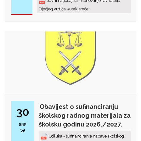
Javni natječaj za imenovanje ravnatelja
Dječjeg vrrtića Kutak sreće
Obavijest o sufinanciranju
30
školskog radnog materijala za
školsku godinu 2026./2027.
SRP
'26
Odluka - sufinanciranje nabave školskog