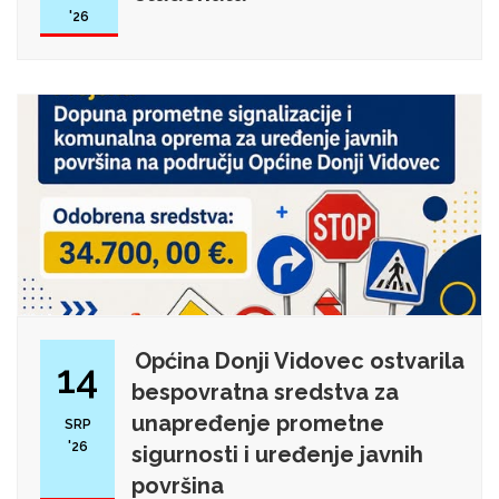
'26
Općina Donji Vidovec ostvarila
14
bespovratna sredstva za
unapređenje prometne
SRP
'26
sigurnosti i uređenje javnih
površina