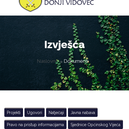
Izvješća
Naslovna
Dokumenti
Projekti
Ugovori
Natječaji
Javna nabava
Pravo na pristup informacijama
Sjednice Općinskog Vijeća