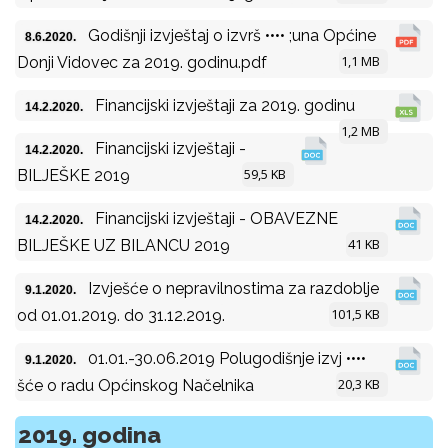
Godišnji izvještaj o izvrš •••• ;una Općine
8.6.2020.
1,1 MB
Donji Vidovec za 2019. godinu.pdf
Financijski izvještaji za 2019. godinu
14.2.2020.
1,2 MB
Financijski izvještaji -
14.2.2020.
59,5 KB
BILJEŠKE 2019
Financijski izvještaji - OBAVEZNE
14.2.2020.
41 KB
BILJEŠKE UZ BILANCU 2019
Izvješće o nepravilnostima za razdoblje
9.1.2020.
101,5 KB
od 01.01.2019. do 31.12.2019.
01.01.-30.06.2019 Polugodišnje izvj ••••
9.1.2020.
20,3 KB
šće o radu Općinskog Načelnika
2019. godina