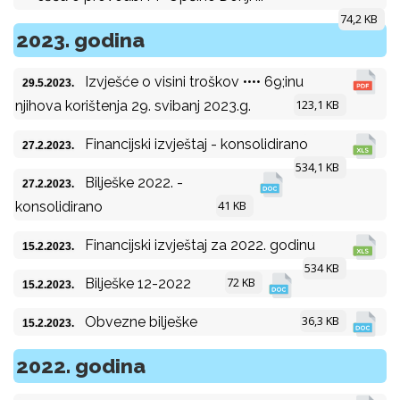
74,2 KB
2023. godina
Izvješće o visini troškov •••• 69;inu
29.5.2023.
123,1 KB
njihova korištenja 29. svibanj 2023.g.
Financijski izvještaj - konsolidirano
27.2.2023.
534,1 KB
Bilješke 2022. -
27.2.2023.
41 KB
konsolidirano
Financijski izvještaj za 2022. godinu
15.2.2023.
534 KB
72 KB
Bilješke 12-2022
15.2.2023.
36,3 KB
Obvezne bilješke
15.2.2023.
2022. godina