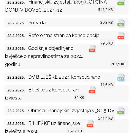
Financijski_izvjestaj_33097_OPĆINA
28.2.2025.
541,2 KB
DONJI VIDOVEC_2024-12
30,3 KB
Potvrda
28.2.2025.
Referentna stranica konsoldacija
28.2.2025.
79,6 KB
Godišnje objedinjeno
28.2.2025.
izvješće o nepravilnostima za 2024.
203,5 KB
godinu
DV BILJEŠKE 2024 konsolidirano
28.2.2025.
11,5 KB
Bilješke uz konsolidirani
28.2.2025.
31 KB
izvještaj
Obrasci financijskih izvjestaja v_8.1.5 DV
23.2.2025.
541,4 KB
BILJEŠKE uz financijske
23.2.2025.
167,7 KB
izvještaje 2024.