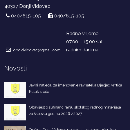
40327 Donji Vidovec
040/615-105
040/615-105
Radno vrijeme:
07.00 – 15.00 sati
radnim danima
opc.dvidovec@gmail.com
Novosti
Javni natječaj za imenovanje ravnatelja Dječjeg vrrtića
Kutak sreće
Obavijest o sufinanciranju školskog radnog materijala
za školsku godinu 2026./2027.
Općina Donji Vidovec nagradila izvrsnost učenika i