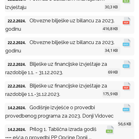
30,3 KB
izvještaju
Obvezne bilješke uz biilancu za 2023.
22.2.2024.
416,8 KB
godinu
Obvezne bilješke uz biilancu za 2023.
22.2.2024.
34,1 KB
godinu
Bilješke uz financijske izvještaje za
22.2.2024.
69 KB
razdoblje 1.1. - 31.12.2023.
Bilješke uz financijske izvještaje za
22.2.2024.
175,9 KB
razdoblje 1.1.-31.12.2023.
Godišnje izvješće o provedbi
14.2.2024.
provedbenog programa za 2023. Donji Vidovec
56,6 KB
Prilog 1. Tablična izrada godiš
14.2.2024.
•••• ešća o provedbi PP Općine Donji ...