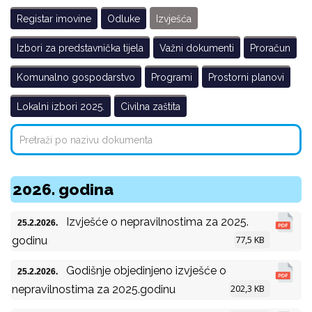
Registar imovine
Odluke
Izvješća
Izbori za predstavnička tijela
Važni dokumenti
Proračun
Komunalno gospodarstvo
Programi
Prostorni planovi
Lokalni izbori 2025.
Civilna zaštita
2026. godina
Izvješće o nepravilnostima za 2025.
25.2.2026.
77,5 KB
godinu
Godišnje objedinjeno izvješće o
25.2.2026.
202,3 KB
nepravilnostima za 2025.godinu