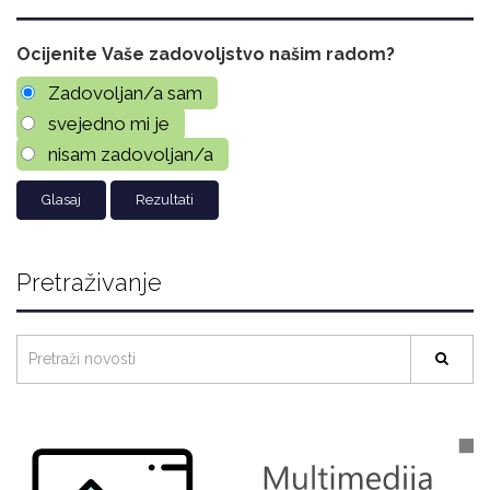
Ocijenite Vaše zadovoljstvo našim radom?
Zadovoljan/a sam
svejedno mi je
nisam zadovoljan/a
Rezultati
Pretraživanje