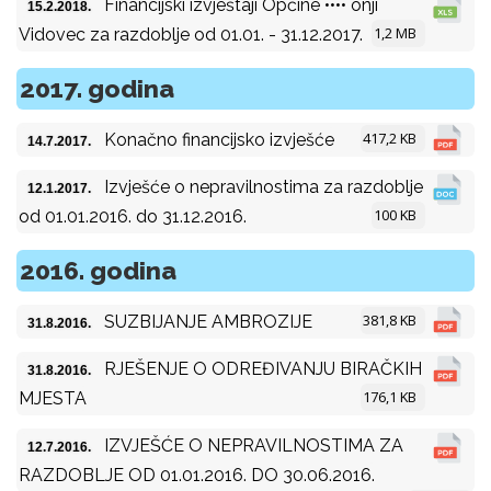
Financijski izvještaji Općine •••• onji
15.2.2018.
1,2 MB
Vidovec za razdoblje od 01.01. - 31.12.2017.
2017. godina
417,2 KB
Konačno financijsko izvješće
14.7.2017.
Izvješće o nepravilnostima za razdoblje
12.1.2017.
100 KB
od 01.01.2016. do 31.12.2016.
2016. godina
381,8 KB
SUZBIJANJE AMBROZIJE
31.8.2016.
RJEŠENJE O ODREĐIVANJU BIRAČKIH
31.8.2016.
176,1 KB
MJESTA
IZVJEŠĆE O NEPRAVILNOSTIMA ZA
12.7.2016.
RAZDOBLJE OD 01.01.2016. DO 30.06.2016.