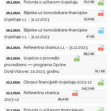
30,3 KB
Potvrda o učitanom izvještaju
28.2.2024.
Bilješke uz konsolidirane financijske
28.2.2024.
30,9 KB
izvještaje 1.1. - 31.12.2023
Bilješke uz konsolidirane financijske
28.2.2024.
41 KB
izvještaje 1.1. - 31.12.2023
Referentna stranica 1.1. - 31.12.2023.
28.2.2024.
88,2 KB
Izvješće o provedbi
28.2.2024.
provedbeno •••• programa Općine
76,1 KB
Donji Vidovec za 2023. godinu
Obrasci financijskih izvještaja 2023-12
22.2.2024.
542,3 KB
Referentna stranica
22.2.2024.
86,4 KB
2023-12
Potvrda o učitanom financijskom
22.2.2024.