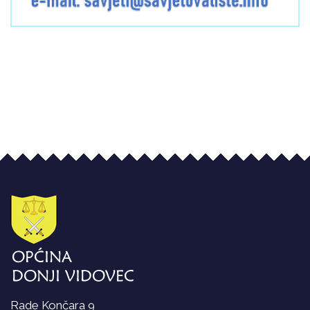
Rade Končara 9