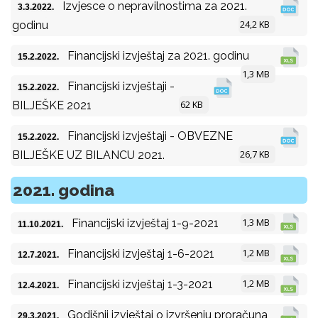
Izvjesce o nepravilnostima za 2021.
3.3.2022.
24,2 KB
godinu
Financijski izvještaj za 2021. godinu
15.2.2022.
1,3 MB
Financijski izvještaji -
15.2.2022.
62 KB
BILJEŠKE 2021
Financijski izvještaji - OBVEZNE
15.2.2022.
26,7 KB
BILJEŠKE UZ BILANCU 2021.
2021. godina
1,3 MB
Financijski izvještaj 1-9-2021
11.10.2021.
1,2 MB
Financijski izvještaj 1-6-2021
12.7.2021.
1,2 MB
Financijski izvještaj 1-3-2021
12.4.2021.
Godišnji izvještaj o izvršenju proračuna
29.3.2021.