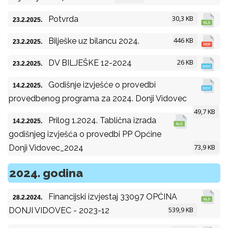
30,3 KB
Potvrda
23.2.2025.
446 KB
Bilješke uz bilancu 2024.
23.2.2025.
26 KB
DV BILJEŠKE 12-2024
23.2.2025.
Godišnje izvješće o provedbi
14.2.2025.
provedbenog programa za 2024. Donji Vidovec
49,7 KB
Prilog 1.2024. Tablična izrada
14.2.2025.
godišnjeg izvješća o provedbi PP Općine
73,9 KB
Donji Vidovec_2024
2024. godina
Financijski izvjestaj 33097 OPĆINA
28.2.2024.
539,9 KB
DONJI VIDOVEC - 2023-12