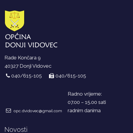
Rade Končara 9
40327 Donji Vidovec
040/615-105
040/615-105
Radno vrijeme:
07.00 – 15.00 sati
radnim danima
opc.dvidovec@gmail.com
Novosti