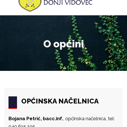
O općini
OPĆINSKA NAČELNICA
Bojana Petrić, bacc.inf.
, općinska načelnica, tel:
040 615 105