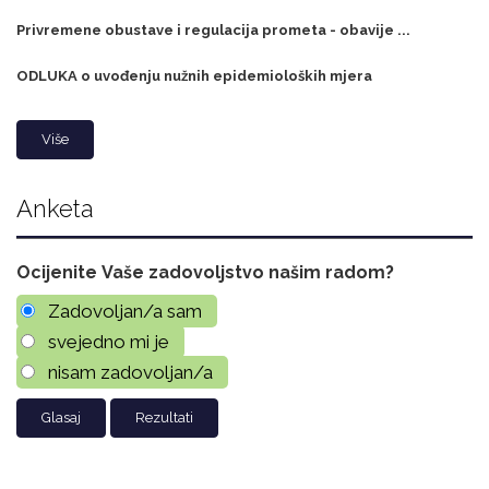
Privremene obustave i regulacija prometa - obavije ...
ODLUKA o uvođenju nužnih epidemioloških mjera
Više
Anketa
Ocijenite Vaše zadovoljstvo našim radom?
Zadovoljan/a sam
svejedno mi je
nisam zadovoljan/a
Rezultati