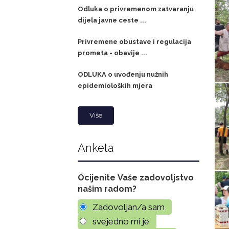
Odluka o privremenom zatvaranju
dijela javne ceste ...
Privremene obustave i regulacija
prometa - obavije ...
ODLUKA o uvođenju nužnih
epidemioloških mjera
Više
Anketa
Ocijenite Vaše zadovoljstvo
našim radom?
Zadovoljan/a sam
svejedno mi je