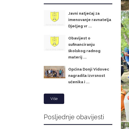
Javni natječaj za
imenovanje ravnatelja
Dječjeg vr ...
Obavijest o
sufinanciranju
školskog radnog
materij ...
Općina Donji Vidovec
nagradila izvrsnost
učenika i ...
Više
Posljednje obavijesti