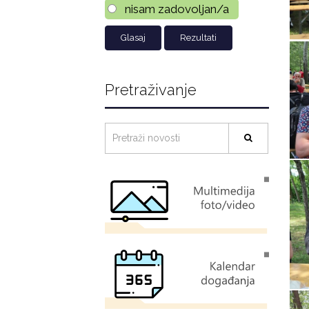
nisam zadovoljan/a
Rezultati
Pretraživanje