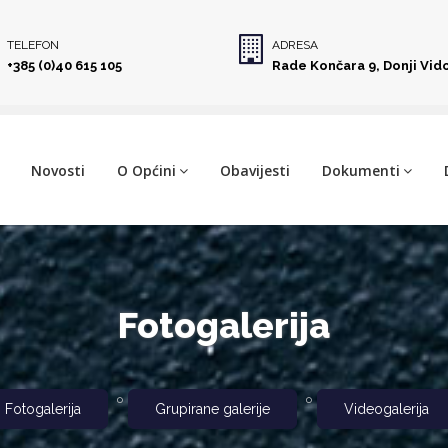
TELEFON
ADRESA
+385 (0)40 615 105
Rade Končara 9, Donji Vid
Novosti
O Općini
Obavijesti
Dokumenti
Fotogalerija
Fotogalerija
Grupirane galerije
Videogalerija